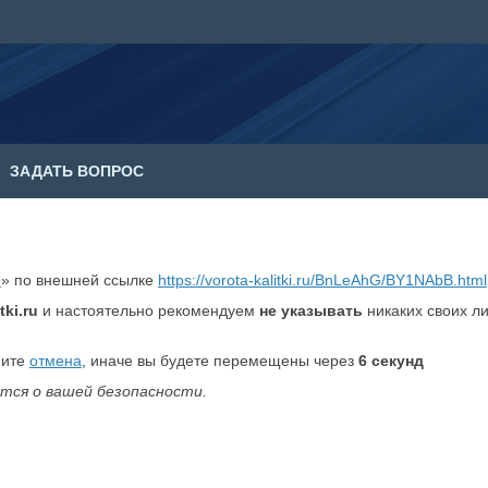
ЗАДАТЬ ВОПРОС
е
» по внешней ссылке
https://vorota-kalitki.ru/BnLeAhG/BY1NAbB.html
tki.ru
и настоятельно рекомендуем
не указывать
никаких своих л
мите
отмена
, иначе вы будете перемещены через
6
секунд
тся о вашей безопасности.