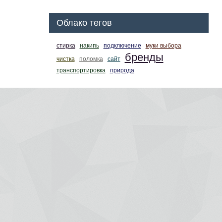
Облако тегов
стирка
накипь
подключение
муки выбора
бренды
чистка
поломка
сайт
транспортировка
природа