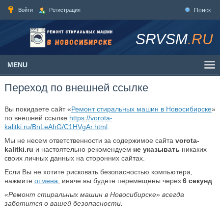
Войти
Регистрация
Поиск
SRVSM
.RU
MENU
Переход по внешней ссылке
Вы покидаете сайт «
Ремонт стиральных машин в Новосибирске
»
по внешней ссылке
https://vorota-
kalitki.ru/BnLeAhG/C1HVgAr.html
.
Мы не несем ответственности за содержимое сайта
vorota-
kalitki.ru
и настоятельно рекомендуем
не указывать
никаких
своих личных данных на сторонних сайтах.
Если Вы не хотите рисковать безопасностью компьютера,
нажмите
отмена
, иначе вы будете перемещены через
6
секунд
«Ремонт стиральных машин в Новосибирске» всегда
заботится о вашей безопасности.