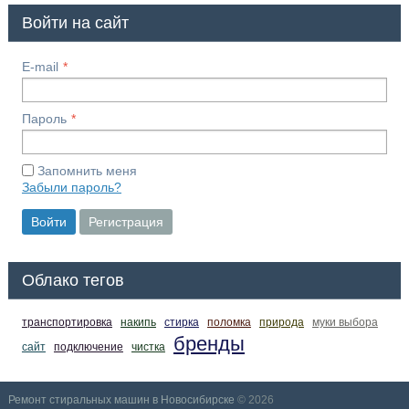
Войти на сайт
E-mail
Пароль
Запомнить меня
Забыли пароль?
Войти
Регистрация
Облако тегов
транспортировка
накипь
стирка
поломка
природа
муки выбора
бренды
сайт
подключение
чистка
Ремонт стиральных машин в Новосибирске
© 2026