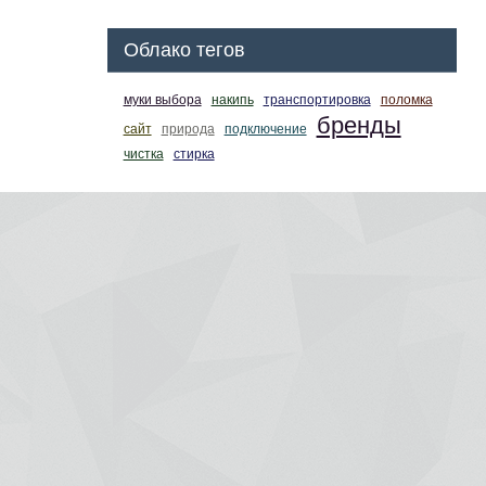
Облако тегов
муки выбора
накипь
транспортировка
поломка
бренды
сайт
природа
подключение
чистка
стирка