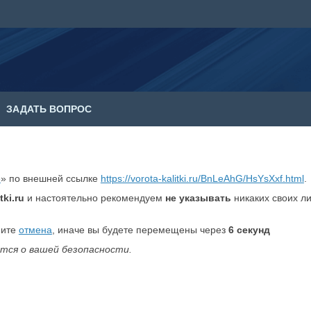
ЗАДАТЬ ВОПРОС
е
» по внешней ссылке
https://vorota-kalitki.ru/BnLeAhG/HsYsXxf.html
.
tki.ru
и настоятельно рекомендуем
не указывать
никаких своих л
мите
отмена
, иначе вы будете перемещены через
6
секунд
тся о вашей безопасности.