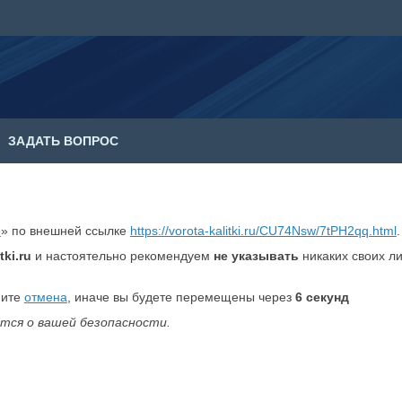
ЗАДАТЬ ВОПРОС
е
» по внешней ссылке
https://vorota-kalitki.ru/CU74Nsw/7tPH2qq.html
.
tki.ru
и настоятельно рекомендуем
не указывать
никаких своих л
мите
отмена
, иначе вы будете перемещены через
6
секунд
тся о вашей безопасности.