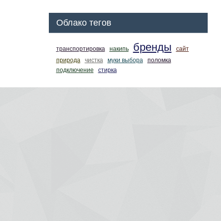
Облако тегов
бренды
транспортировка
накипь
сайт
природа
чистка
муки выбора
поломка
подключение
стирка