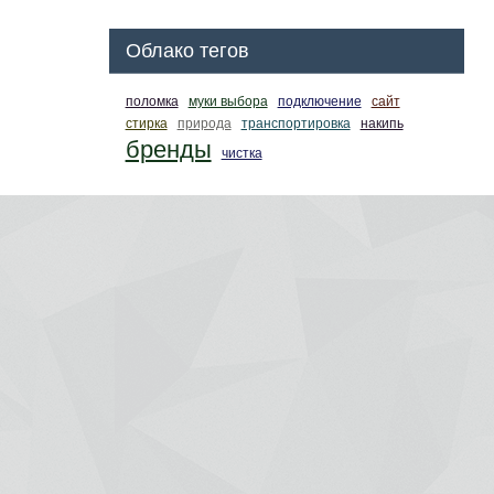
Облако тегов
поломка
муки выбора
подключение
сайт
стирка
природа
транспортировка
накипь
бренды
чистка