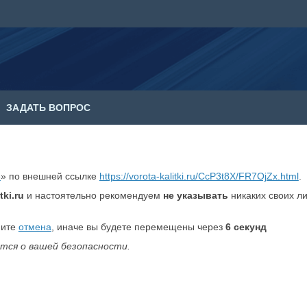
ЗАДАТЬ ВОПРОС
е
» по внешней ссылке
https://vorota-kalitki.ru/CcP3t8X/FR7OjZx.html
.
tki.ru
и настоятельно рекомендуем
не указывать
никаких своих л
мите
отмена
, иначе вы будете перемещены через
6
секунд
тся о вашей безопасности.