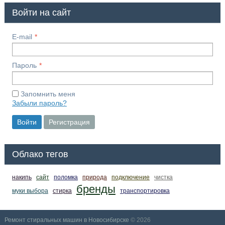
Войти на сайт
E-mail
Пароль
Запомнить меня
Забыли пароль?
Войти
Регистрация
Облако тегов
накипь
сайт
поломка
природа
подключение
чистка
бренды
муки выбора
стирка
транспортировка
Ремонт стиральных машин в Новосибирске
© 2026