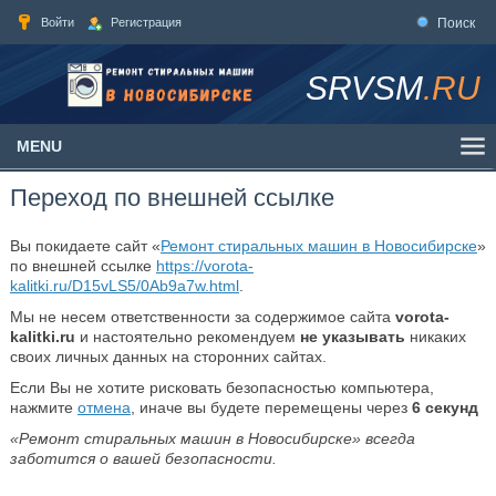
Войти
Регистрация
Поиск
SRVSM
.RU
MENU
Переход по внешней ссылке
Вы покидаете сайт «
Ремонт стиральных машин в Новосибирске
»
по внешней ссылке
https://vorota-
kalitki.ru/D15vLS5/0Ab9a7w.html
.
Мы не несем ответственности за содержимое сайта
vorota-
kalitki.ru
и настоятельно рекомендуем
не указывать
никаких
своих личных данных на сторонних сайтах.
Если Вы не хотите рисковать безопасностью компьютера,
нажмите
отмена
, иначе вы будете перемещены через
6
секунд
«Ремонт стиральных машин в Новосибирске» всегда
заботится о вашей безопасности.