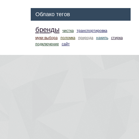
Облако тегов
бренды
чистка
транспортировка
муки выбора
поломка
природа
накипь
стирка
подключение
сайт