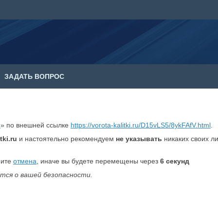
ЗАДАТЬ ВОПРОС
е
» по внешней ссылке
https://vorota-kalitki.ru/D15vLS5/8ykFAfV.html
.
tki.ru
и настоятельно рекомендуем
не указывать
никаких своих л
мите
отмена
, иначе вы будете перемещены через
6
секунд
тся о вашей безопасности.