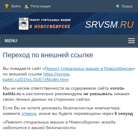
Войти
Регистрация
Поиск
SRVSM
.RU
MENU
Переход по внешней ссылке
Вы покидаете сайт «
Ремонт стиральных машин в Новосибирске
»
по внешней ссылке
https://vorota-
kalitki.ru/D15vLS5/E7zMuWs.html
.
Мы не несем ответственности за содержимое сайта
vorota-
kalitki.ru
и настоятельно рекомендуем
не указывать
никаких
своих личных данных на сторонних сайтах.
Если Вы не хотите рисковать безопасностью компьютера,
нажмите
отмена
, иначе вы будете перемещены через
6
секунд
«Ремонт стиральных машин в Новосибирске» всегда
заботится о вашей безопасности.