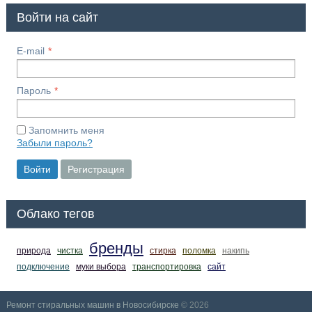
Войти на сайт
E-mail
Пароль
Запомнить меня
Забыли пароль?
Войти
Регистрация
Облако тегов
бренды
природа
чистка
стирка
поломка
накипь
подключение
муки выбора
транспортировка
сайт
Ремонт стиральных машин в Новосибирске
© 2026