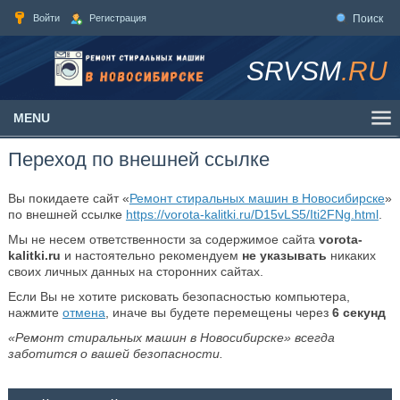
Войти
Регистрация
Поиск
SRVSM
.RU
MENU
Переход по внешней ссылке
Вы покидаете сайт «
Ремонт стиральных машин в Новосибирске
»
по внешней ссылке
https://vorota-kalitki.ru/D15vLS5/Iti2FNg.html
.
Мы не несем ответственности за содержимое сайта
vorota-
kalitki.ru
и настоятельно рекомендуем
не указывать
никаких
своих личных данных на сторонних сайтах.
Если Вы не хотите рисковать безопасностью компьютера,
нажмите
отмена
, иначе вы будете перемещены через
6
секунд
«Ремонт стиральных машин в Новосибирске» всегда
заботится о вашей безопасности.