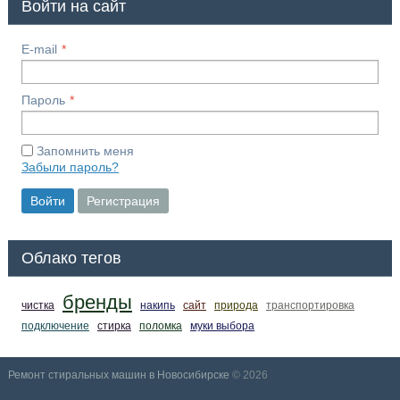
Войти на сайт
E-mail
Пароль
Запомнить меня
Забыли пароль?
Войти
Регистрация
Облако тегов
бренды
чистка
накипь
сайт
природа
транспортировка
подключение
стирка
поломка
муки выбора
Ремонт стиральных машин в Новосибирске
© 2026