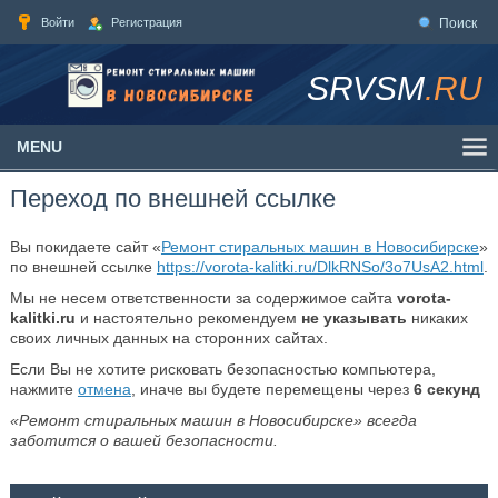
Войти
Регистрация
Поиск
SRVSM
.RU
MENU
Переход по внешней ссылке
Вы покидаете сайт «
Ремонт стиральных машин в Новосибирске
»
по внешней ссылке
https://vorota-kalitki.ru/DlkRNSo/3o7UsA2.html
.
Мы не несем ответственности за содержимое сайта
vorota-
kalitki.ru
и настоятельно рекомендуем
не указывать
никаких
своих личных данных на сторонних сайтах.
Если Вы не хотите рисковать безопасностью компьютера,
нажмите
отмена
, иначе вы будете перемещены через
6
секунд
«Ремонт стиральных машин в Новосибирске» всегда
заботится о вашей безопасности.