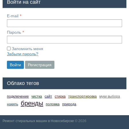
Войти на сайт
E-mail
Пароль
Запомнить меня
Забыли пароль?
Войти
Регистрация
Облако тегов
подключение
чистка
сайт
стирка
транспортировка
муки выбора
бренды
накипь
поломка
природа
Ремонт стиральных машин в Новосибирске
© 2026