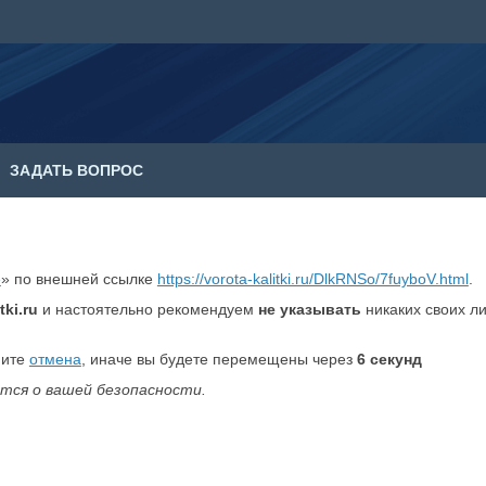
ЗАДАТЬ ВОПРОС
е
» по внешней ссылке
https://vorota-kalitki.ru/DlkRNSo/7fuyboV.html
.
tki.ru
и настоятельно рекомендуем
не указывать
никаких своих л
мите
отмена
, иначе вы будете перемещены через
6
секунд
тся о вашей безопасности.