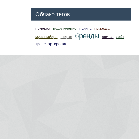
Облако тегов
поломка
подключение
накипь
природа
бренды
муки выбора
стирка
чистка
сайт
транспортировка