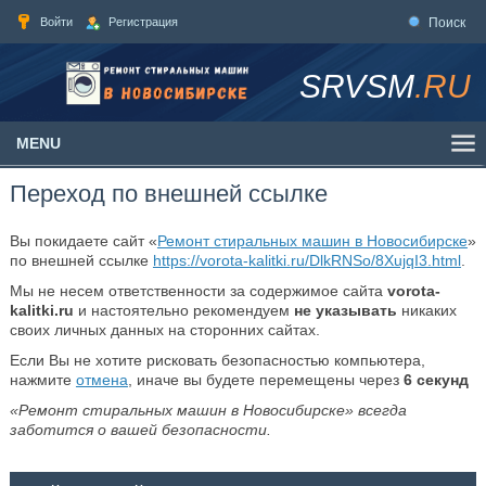
Войти
Регистрация
Поиск
SRVSM
.RU
MENU
Переход по внешней ссылке
Вы покидаете сайт «
Ремонт стиральных машин в Новосибирске
»
по внешней ссылке
https://vorota-kalitki.ru/DlkRNSo/8XujqI3.html
.
Мы не несем ответственности за содержимое сайта
vorota-
kalitki.ru
и настоятельно рекомендуем
не указывать
никаких
своих личных данных на сторонних сайтах.
Если Вы не хотите рисковать безопасностью компьютера,
нажмите
отмена
, иначе вы будете перемещены через
6
секунд
«Ремонт стиральных машин в Новосибирске» всегда
заботится о вашей безопасности.