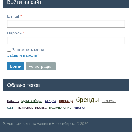
Войти на сайт
E-mail
Пароль
Запомнить меня
Забыли пароль?
Войти
Регистрация
Облако тегов
бренды
накипь
муки выбора
стирка
природа
поломка
сайт
транспортировка
подключение
чистка
Ремонт стиральных машин в Новосибирске
© 2026