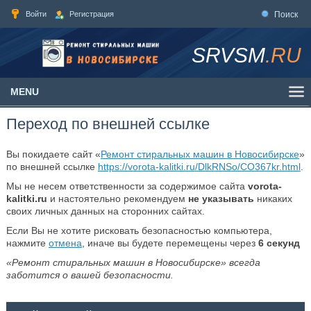
Войти
Регистрация
Поиск
SRVSM
.RU
MENU
Переход по внешней ссылке
Вы покидаете сайт «
Ремонт стиральных машин в Новосибирске
»
по внешней ссылке
https://vorota-kalitki.ru/DlkRNSo/CO367kr.html
.
Мы не несем ответственности за содержимое сайта
vorota-
kalitki.ru
и настоятельно рекомендуем
не указывать
никаких
своих личных данных на сторонних сайтах.
Если Вы не хотите рисковать безопасностью компьютера,
нажмите
отмена
, иначе вы будете перемещены через
6
секунд
«Ремонт стиральных машин в Новосибирске» всегда
заботится о вашей безопасности.