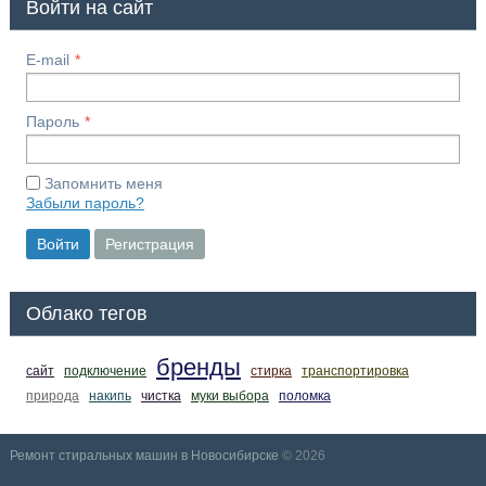
Войти на сайт
E-mail
Пароль
Запомнить меня
Забыли пароль?
Войти
Регистрация
Облако тегов
бренды
сайт
подключение
стирка
транспортировка
природа
накипь
чистка
муки выбора
поломка
Ремонт стиральных машин в Новосибирске
© 2026