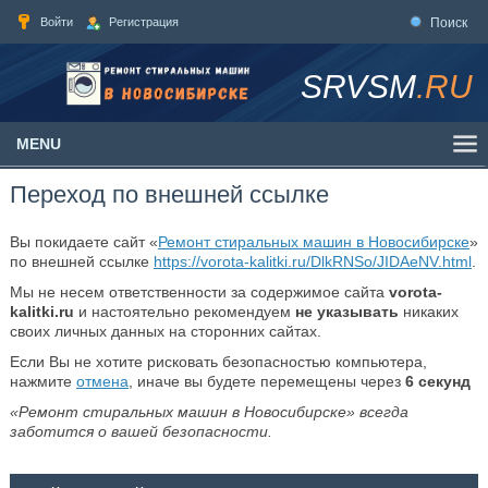
Войти
Регистрация
Поиск
SRVSM
.RU
MENU
Переход по внешней ссылке
Вы покидаете сайт «
Ремонт стиральных машин в Новосибирске
»
по внешней ссылке
https://vorota-kalitki.ru/DlkRNSo/JIDAeNV.html
.
Мы не несем ответственности за содержимое сайта
vorota-
kalitki.ru
и настоятельно рекомендуем
не указывать
никаких
своих личных данных на сторонних сайтах.
Если Вы не хотите рисковать безопасностью компьютера,
нажмите
отмена
, иначе вы будете перемещены через
6
секунд
«Ремонт стиральных машин в Новосибирске» всегда
заботится о вашей безопасности.