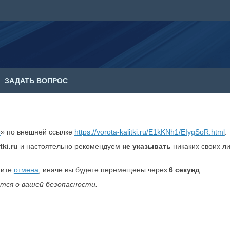
ЗАДАТЬ ВОПРОС
е
» по внешней ссылке
https://vorota-kalitki.ru/E1kKNh1/EIygSoR.html
.
tki.ru
и настоятельно рекомендуем
не указывать
никаких своих л
мите
отмена
, иначе вы будете перемещены через
6
секунд
тся о вашей безопасности.