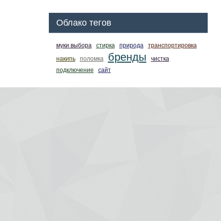
Облако тегов
муки выбора
стирка
природа
транспортировка
бренды
накипь
поломка
чистка
подключение
сайт