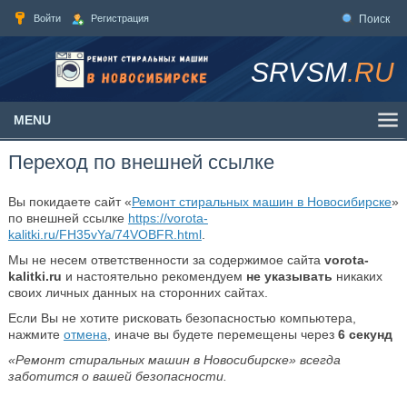
Войти
Регистрация
Поиск
SRVSM
.RU
MENU
Переход по внешней ссылке
Вы покидаете сайт «
Ремонт стиральных машин в Новосибирске
»
по внешней ссылке
https://vorota-
kalitki.ru/FH35vYa/74VOBFR.html
.
Мы не несем ответственности за содержимое сайта
vorota-
kalitki.ru
и настоятельно рекомендуем
не указывать
никаких
своих личных данных на сторонних сайтах.
Если Вы не хотите рисковать безопасностью компьютера,
нажмите
отмена
, иначе вы будете перемещены через
6
секунд
«Ремонт стиральных машин в Новосибирске» всегда
заботится о вашей безопасности.