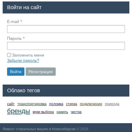
Войти на сайт
E-mail
Пароль
Запомнить меня
Забыли пароль?
Войти
Регистрация
Облако тегов
сайт
транспортировка
поломка
стирка
подключение
природа
бренды
муки выбора
накипь
чистка
Ремонт стиральных машин в Новосибирске
© 2026