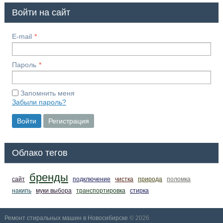
Войти на сайт
E-mail
Пароль
Запомнить меня
Забыли пароль?
Войти
Регистрация
Облако тегов
бренды
сайт
подключение
чистка
природа
поломка
накипь
муки выбора
транспортировка
стирка
Ремонт стиральных машин в Новосибирске
© 2026