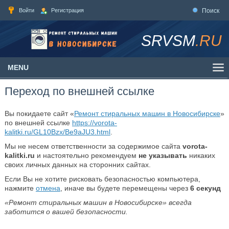
Войти
Регистрация
Поиск
SRVSM
.RU
MENU
Переход по внешней ссылке
Вы покидаете сайт «
Ремонт стиральных машин в Новосибирске
»
по внешней ссылке
https://vorota-
kalitki.ru/GL10Bzx/Be9aJU3.html
.
Мы не несем ответственности за содержимое сайта
vorota-
kalitki.ru
и настоятельно рекомендуем
не указывать
никаких
своих личных данных на сторонних сайтах.
Если Вы не хотите рисковать безопасностью компьютера,
нажмите
отмена
, иначе вы будете перемещены через
6
секунд
«Ремонт стиральных машин в Новосибирске» всегда
заботится о вашей безопасности.