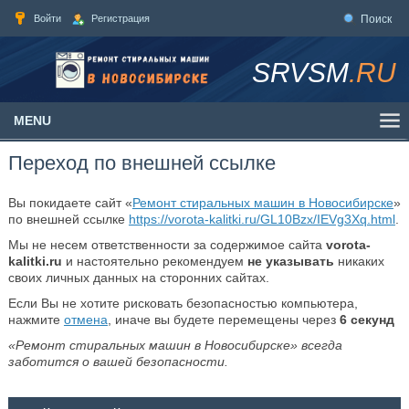
Войти
Регистрация
Поиск
SRVSM
.RU
MENU
Переход по внешней ссылке
Вы покидаете сайт «
Ремонт стиральных машин в Новосибирске
»
по внешней ссылке
https://vorota-kalitki.ru/GL10Bzx/IEVg3Xq.html
.
Мы не несем ответственности за содержимое сайта
vorota-
kalitki.ru
и настоятельно рекомендуем
не указывать
никаких
своих личных данных на сторонних сайтах.
Если Вы не хотите рисковать безопасностью компьютера,
нажмите
отмена
, иначе вы будете перемещены через
6
секунд
«Ремонт стиральных машин в Новосибирске» всегда
заботится о вашей безопасности.