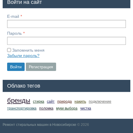
Войти на сайт
E-mail
Пароль
Запомнить меня
Забыли пароль?
Войти
Регистрация
Облако тегов
бренды
стирка
сайт
природа
накипь
подключение
транспортировка
поломка
муки выбора
чистка
Ремонт стиральных машин в Новосибирске
© 2026