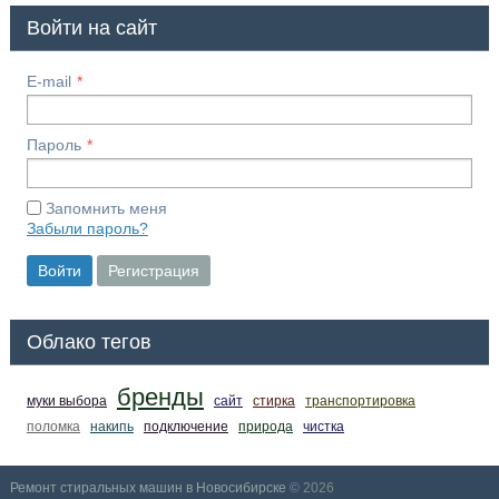
Войти на сайт
E-mail
Пароль
Запомнить меня
Забыли пароль?
Войти
Регистрация
Облако тегов
бренды
муки выбора
сайт
стирка
транспортировка
поломка
накипь
подключение
природа
чистка
Ремонт стиральных машин в Новосибирске
© 2026