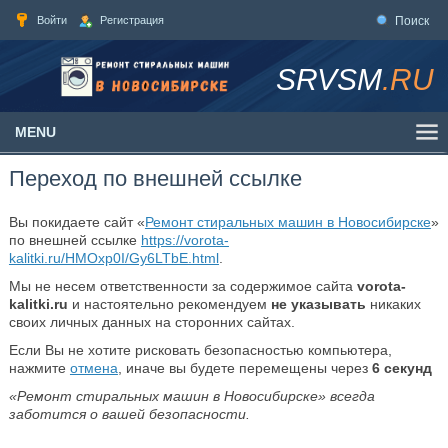
Войти
Регистрация
Поиск
SRVSM
.RU
MENU
Переход по внешней ссылке
Вы покидаете сайт «
Ремонт стиральных машин в Новосибирске
»
по внешней ссылке
https://vorota-
kalitki.ru/HMOxp0I/Gy6LTbE.html
.
Мы не несем ответственности за содержимое сайта
vorota-
kalitki.ru
и настоятельно рекомендуем
не указывать
никаких
своих личных данных на сторонних сайтах.
Если Вы не хотите рисковать безопасностью компьютера,
нажмите
отмена
, иначе вы будете перемещены через
6
секунд
«Ремонт стиральных машин в Новосибирске» всегда
заботится о вашей безопасности.