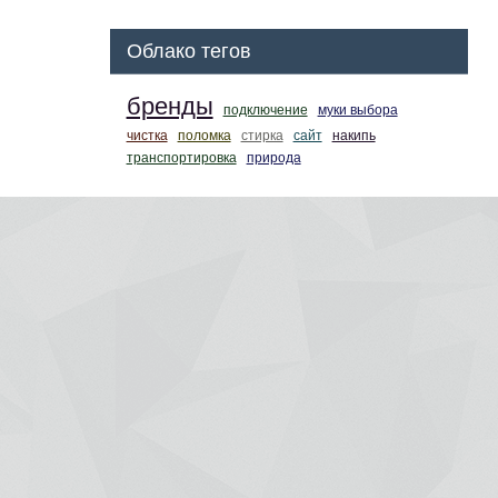
Облако тегов
бренды
подключение
муки выбора
чистка
поломка
стирка
сайт
накипь
транспортировка
природа