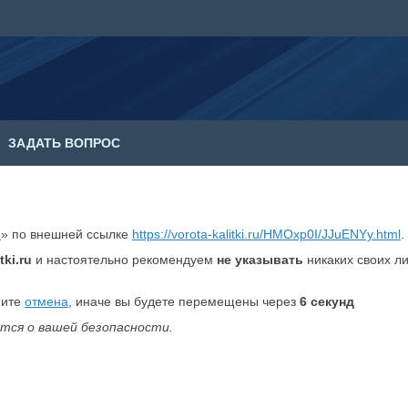
ЗАДАТЬ ВОПРОС
е
» по внешней ссылке
https://vorota-kalitki.ru/HMOxp0I/JJuENYy.html
.
tki.ru
и настоятельно рекомендуем
не указывать
никаких своих л
мите
отмена
, иначе вы будете перемещены через
6
секунд
тся о вашей безопасности.