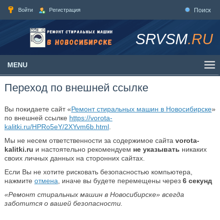
Войти
Регистрация
Поиск
SRVSM
.RU
MENU
Переход по внешней ссылке
Вы покидаете сайт «
Ремонт стиральных машин в Новосибирске
»
по внешней ссылке
https://vorota-
kalitki.ru/HPRo5eY/2XYvm6b.html
.
Мы не несем ответственности за содержимое сайта
vorota-
kalitki.ru
и настоятельно рекомендуем
не указывать
никаких
своих личных данных на сторонних сайтах.
Если Вы не хотите рисковать безопасностью компьютера,
нажмите
отмена
, иначе вы будете перемещены через
6
секунд
«Ремонт стиральных машин в Новосибирске» всегда
заботится о вашей безопасности.