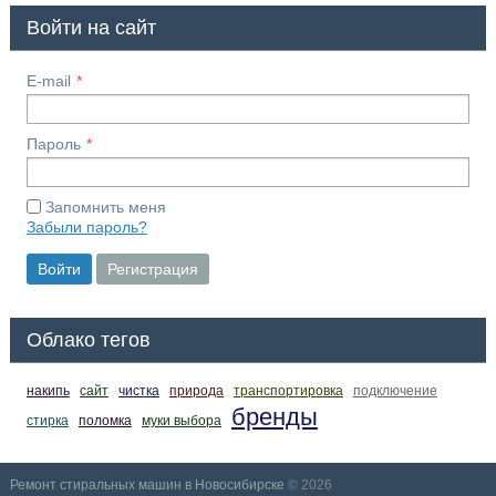
Войти на сайт
E-mail
Пароль
Запомнить меня
Забыли пароль?
Войти
Регистрация
Облако тегов
накипь
сайт
чистка
природа
транспортировка
подключение
бренды
стирка
поломка
муки выбора
Ремонт стиральных машин в Новосибирске
© 2026