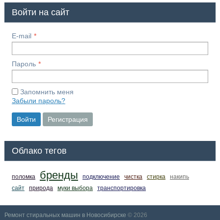
Войти на сайт
E-mail
Пароль
Запомнить меня
Забыли пароль?
Войти
Регистрация
Облако тегов
бренды
поломка
подключение
чистка
стирка
накипь
сайт
природа
муки выбора
транспортировка
Ремонт стиральных машин в Новосибирске
© 2026