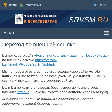
Войти
Регистрация
Поиск
SRVSM
.RU
MENU
Переход по внешней ссылке
Вы покидаете сайт «
Ремонт стиральных машин в Новосибирске
»
по внешней ссылке
https://vorota-
kalitki.ru/HPRo5eY/9vNyfNg.html
.
Мы не несем ответственности за содержимое сайта
vorota-
kalitki.ru
и настоятельно рекомендуем
не указывать
никаких
своих личных данных на сторонних сайтах.
Если Вы не хотите рисковать безопасностью компьютера,
нажмите
отмена
, иначе вы будете перемещены через
6
секунд
«Ремонт стиральных машин в Новосибирске» всегда
заботится о вашей безопасности.