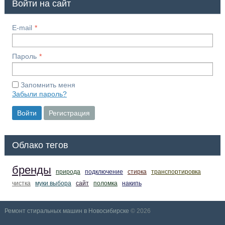
Войти на сайт
E-mail
Пароль
Запомнить меня
Забыли пароль?
Войти
Регистрация
Облако тегов
бренды
природа
подключение
стирка
транспортировка
чистка
муки выбора
сайт
поломка
накипь
Ремонт стиральных машин в Новосибирске
© 2026