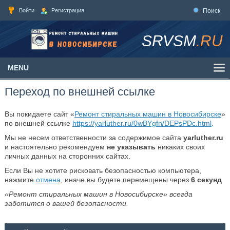
Войти
Регистрация
Поиск
SRVSM
.RU
MENU
Переход по внешней ссылке
Вы покидаете сайт «
Ремонт стиральных машин в Новосибирске
»
по внешней ссылке
https://yarluther.ru/0wBYgfn/DEPsPDc.html
.
Мы не несем ответственности за содержимое сайта
yarluther.ru
и настоятельно рекомендуем
не указывать
никаких своих
личных данных на сторонних сайтах.
Если Вы не хотите рисковать безопасностью компьютера,
нажмите
отмена
, иначе вы будете перемещены через
6
секунд
«Ремонт стиральных машин в Новосибирске» всегда
заботится о вашей безопасности.