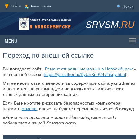
Войти
Регистрация
Поиск
SRVSM
.RU
MENU
Переход по внешней ссылке
Вы покидаете сайт «
Ремонт стиральных машин в Новосибирске
»
по внешней ссылке
https://yarluther.ru/ByUnXmK/4vlhkqy.html
.
Мы не несем ответственности за содержимое сайта
yarluther.ru
и настоятельно рекомендуем
не указывать
никаких своих
личных данных на сторонних сайтах.
Если Вы не хотите рисковать безопасностью компьютера,
нажмите
отмена
, иначе вы будете перемещены через
6
секунд
«Ремонт стиральных машин в Новосибирске» всегда
заботится о вашей безопасности.