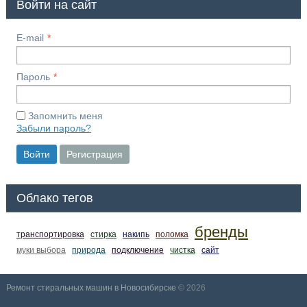
Войти на сайт
E-mail
Пароль
Запомнить меня
Забыли пароль?
Войти
Регистрация
Облако тегов
бренды
транспортировка
стирка
накипь
поломка
муки выбора
природа
подключение
чистка
сайт
Ремонт стиральных машин в Новосибирске
© 2026