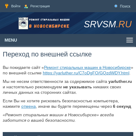
Войти
Регистрация
Поиск
SRVSM
.RU
MENU
Переход по внешней ссылке
Вы покидаете сайт «
Ремонт стиральных машин в Новосибирске
»
по внешней ссылке
https://yarluther.ru/C7oDgFO/GQzdWDY.html
.
Мы не несем ответственности за содержимое сайта
yarluther.ru
и настоятельно рекомендуем
не указывать
никаких своих
личных данных на сторонних сайтах.
Если Вы не хотите рисковать безопасностью компьютера,
нажмите
отмена
, иначе вы будете перемещены через
6
секунд
«Ремонт стиральных машин в Новосибирске» всегда
заботится о вашей безопасности.