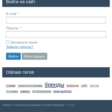
Войти на сайт
E-mail
Пароль
Запомнить меня
Забыли пароль?
Войти
Регистрация
Облако тегов
бренды
стирка
транспортировка
природа
сайт
чистка
поломка
накипь
подключение
муки выбора
Ремонт стиральных машин в Новосибирске
© 2026