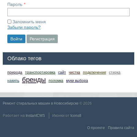
Пароль
Запомнить меня
Забыли пароль?
Войти
Регистрация
Облако тегов
природа
транспортировка
сайт
чистка
подключение
стирка
бренды
накипь
поломка
муки выбора
Ремонт стиральных машин в Новосибирске
© 2026
Работает на
InstantCMS
Иконки от
Icons8
О проекте
Правила сайта