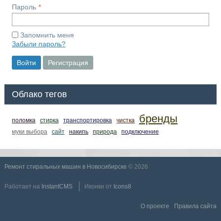
Пароль
Запомнить меня
Забыли пароль?
Войти
Регистрация
Облако тегов
бренды
поломка
стирка
транспортировка
чистка
муки выбора
сайт
накипь
природа
подключение
Ремонт стиральных машин в Новосибирске
© 2026
Работает на
InstantCMS
Иконки от
Icons8
О проекте
Правила сайта